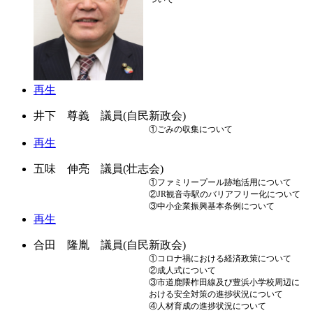
再生
井下 尊義 議員(自民新政会)
①ごみの収集について
再生
五味 伸亮 議員(壮志会)
①ファミリープール跡地活用について
②JR観音寺駅のバリアフリー化について
③中小企業振興基本条例について
再生
合田 隆胤 議員(自民新政会)
①コロナ禍における経済政策について
②成人式について
③市道鹿隈柞田線及び豊浜小学校周辺に
おける安全対策の進捗状況について
④人材育成の進捗状況について