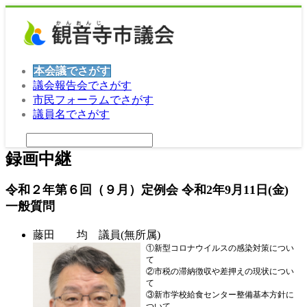
本会議でさがす
議会報告会でさがす
市民フォーラムでさがす
議員名でさがす
録画中継
令和２年第６回（９月）定例会 令和2年9月11日(金)
一般質問
藤田 均 議員(無所属)
①新型コロナウイルスの感染対策につい
て
②市税の滞納徴収や差押えの現状につい
て
③新市学校給食センター整備基本方針に
ついて