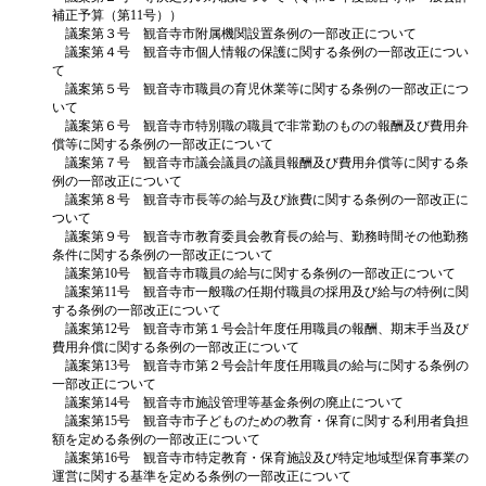
補正予算（第11号））
議案第３号 観音寺市附属機関設置条例の一部改正について
議案第４号 観音寺市個人情報の保護に関する条例の一部改正につい
て
議案第５号 観音寺市職員の育児休業等に関する条例の一部改正につ
いて
議案第６号 観音寺市特別職の職員で非常勤のものの報酬及び費用弁
償等に関する条例の一部改正について
議案第７号 観音寺市議会議員の議員報酬及び費用弁償等に関する条
例の一部改正について
議案第８号 観音寺市長等の給与及び旅費に関する条例の一部改正に
ついて
議案第９号 観音寺市教育委員会教育長の給与、勤務時間その他勤務
条件に関する条例の一部改正について
議案第10号 観音寺市職員の給与に関する条例の一部改正について
議案第11号 観音寺市一般職の任期付職員の採用及び給与の特例に関
する条例の一部改正について
議案第12号 観音寺市第１号会計年度任用職員の報酬、期末手当及び
費用弁償に関する条例の一部改正について
議案第13号 観音寺市第２号会計年度任用職員の給与に関する条例の
一部改正について
議案第14号 観音寺市施設管理等基金条例の廃止について
議案第15号 観音寺市子どものための教育・保育に関する利用者負担
額を定める条例の一部改正について
議案第16号 観音寺市特定教育・保育施設及び特定地域型保育事業の
運営に関する基準を定める条例の一部改正について